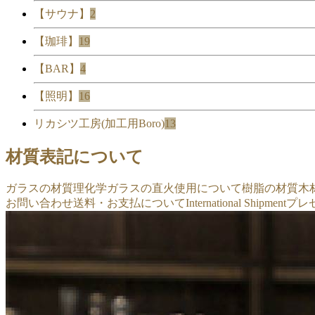
【サウナ】
2
【珈琲】
19
【BAR】
4
【照明】
16
リカシツ工房(加工用Boro)
13
材質表記について
ガラスの材質
理化学ガラスの直火使用について
樹脂の材質
木
お問い合わせ
送料・お支払について
International Shipment
プレ