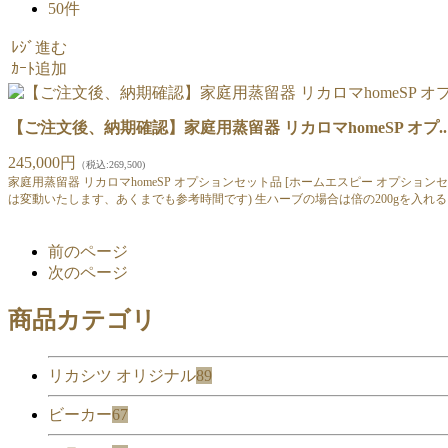
50件
ﾚｼﾞ進む
ｶｰﾄ追加
【ご注文後、納期確認】家庭用蒸留器 リカロマhomeSP オプ..
245,000円
（税込:269,500)
家庭用蒸留器 リカロマhomeSP オプションセット品 [ホームエスピー オプションセ
は変動いたします、あくまでも参考時間です) 生ハーブの場合は倍の200gを入れ
前のページ
次のページ
商品カテゴリ
リカシツ オリジナル
89
ビーカー
67