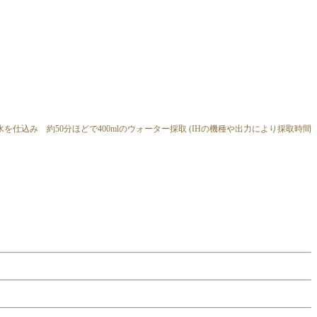
の水を仕込み 約50分ほどで400mlのウォーター採取 (IHの機種や出力により採取時間