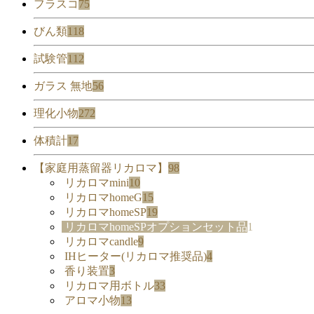
フラスコ
75
びん類
118
試験管
112
ガラス 無地
56
理化小物
272
体積計
17
【家庭用蒸留器リカロマ】
98
リカロマmini
10
リカロマhomeG
15
リカロマhomeSP
19
リカロマhomeSPオプションセット品
1
リカロマcandle
9
IHヒーター(リカロマ推奨品)
4
香り装置
3
リカロマ用ボトル
33
アロマ小物
13