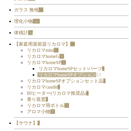
ガラス 無地
56
理化小物
272
体積計
17
【家庭用蒸留器リカロマ】
98
リカロマmini
10
リカロマhomeG
15
リカロマhomeSP
19
リカロマhomeSPセット/パーツ
6
リカロマhomeSPオプション
13
リカロマhomeSPオプションセット品
1
リカロマcandle
9
IHヒーター(リカロマ推奨品)
4
香り装置
3
リカロマ用ボトル
33
アロマ小物
13
【サウナ】
2