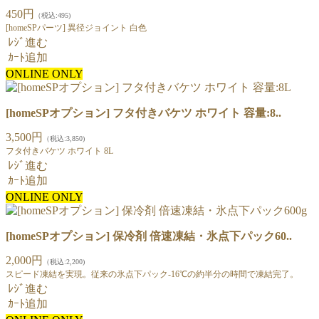
450円
（税込:495)
[homeSPパーツ] 異径ジョイント 白色
ﾚｼﾞ進む
ｶｰﾄ追加
ONLINE ONLY
[homeSPオプション] フタ付きバケツ ホワイト 容量:8..
3,500円
（税込:3,850)
フタ付きバケツ ホワイト 8L
ﾚｼﾞ進む
ｶｰﾄ追加
ONLINE ONLY
[homeSPオプション] 保冷剤 倍速凍結・氷点下パック60..
2,000円
（税込:2,200)
スピード凍結を実現。従来の氷点下パック-16℃の約半分の時間で凍結完了。
ﾚｼﾞ進む
ｶｰﾄ追加