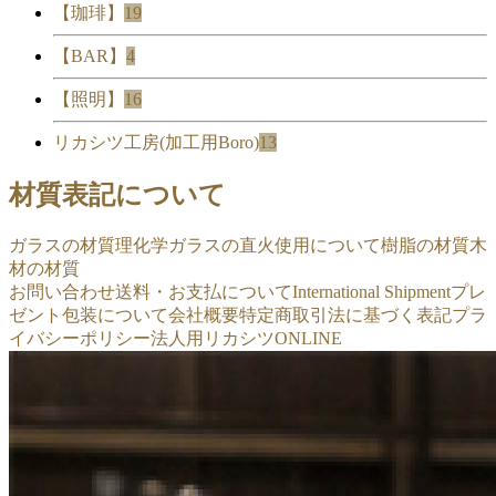
【珈琲】
19
【BAR】
4
【照明】
16
リカシツ工房(加工用Boro)
13
材質表記について
ガラスの材質
理化学ガラスの直火使用について
樹脂の材質
木
材の材質
お問い合わせ
送料・お支払について
International Shipment
プレ
ゼント包装について
会社概要
特定商取引法に基づく表記
プラ
イバシーポリシー
法人用リカシツONLINE