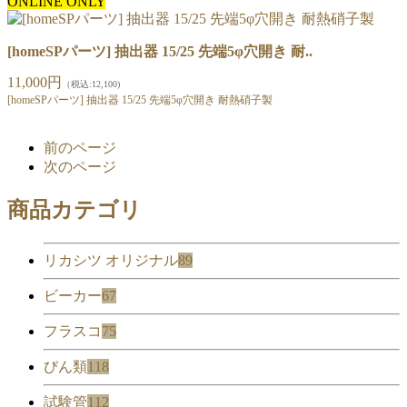
ONLINE ONLY
[homeSPパーツ] 抽出器 15/25 先端5φ穴開き 耐..
11,000円
（税込:12,100)
[homeSPパーツ] 抽出器 15/25 先端5φ穴開き 耐熱硝子製
前のページ
次のページ
商品カテゴリ
リカシツ オリジナル
89
ビーカー
67
フラスコ
75
びん類
118
試験管
112