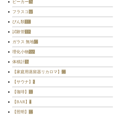
ビーカー
67
フラスコ
75
びん類
118
試験管
112
ガラス 無地
56
理化小物
272
体積計
17
【家庭用蒸留器リカロマ】
98
【サウナ】
2
【珈琲】
19
【BAR】
4
【照明】
16