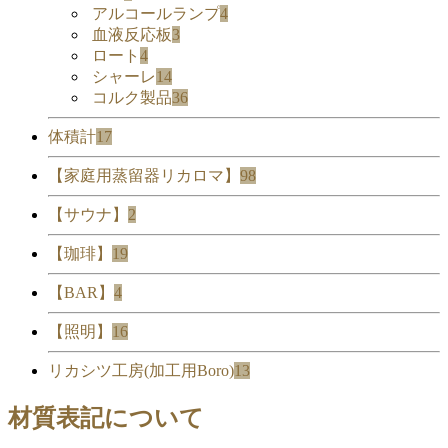
アルコールランプ
4
血液反応板
3
ロート
4
シャーレ
14
コルク製品
36
体積計
17
【家庭用蒸留器リカロマ】
98
【サウナ】
2
【珈琲】
19
【BAR】
4
【照明】
16
リカシツ工房(加工用Boro)
13
材質表記について