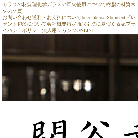
ガラスの材質
理化学ガラスの直火使用について
樹脂の材質
木
材の材質
お問い合わせ
送料・お支払について
International Shipment
プレ
ゼント包装について
会社概要
特定商取引法に基づく表記
プラ
イバシーポリシー
法人用リカシツONLINE