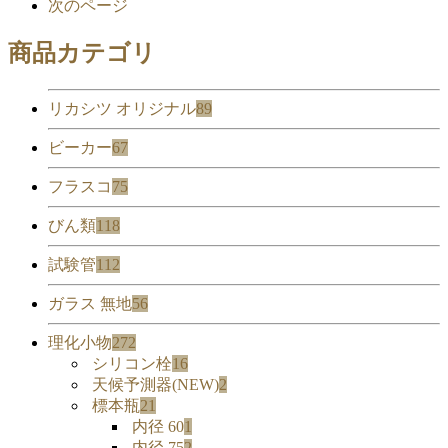
次のページ
商品カテゴリ
リカシツ オリジナル
89
ビーカー
67
フラスコ
75
びん類
118
試験管
112
ガラス 無地
56
理化小物
272
シリコン栓
16
天候予測器(NEW)
2
標本瓶
21
内径 60
1
内径 75
2