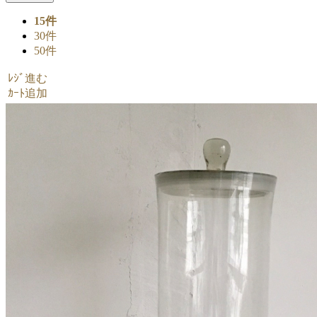
15件
30件
50件
ﾚｼﾞ進む
ｶｰﾄ追加