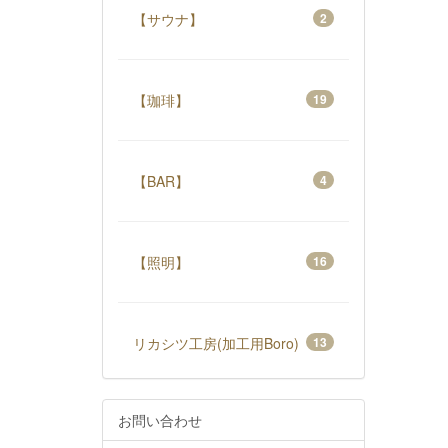
【サウナ】
2
【珈琲】
19
【BAR】
4
【照明】
16
リカシツ工房(加工用Boro)
13
お問い合わせ