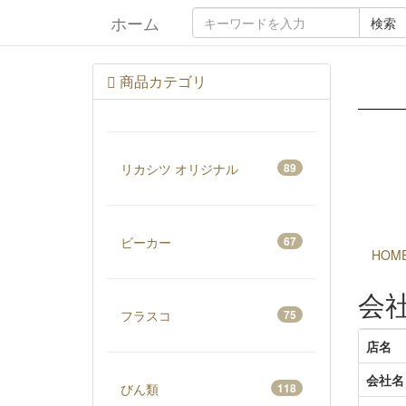
ホーム
検索
商品カテゴリ
リカシツ オリジナル
89
ビーカー
67
HOM
会
フラスコ
75
店名
会社名
びん類
118