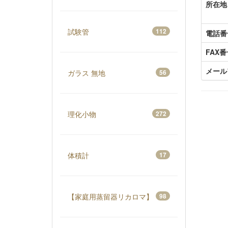
所在地
試験管
112
電話番
FAX番
メール
ガラス 無地
56
理化小物
272
体積計
17
【家庭用蒸留器リカロマ】
98