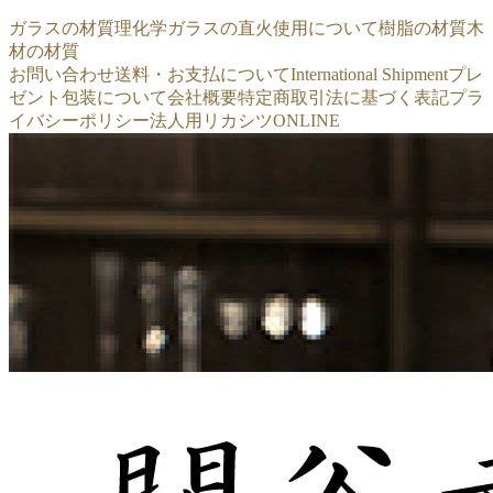
ガラスの材質
理化学ガラスの直火使用について
樹脂の材質
木
材の材質
お問い合わせ
送料・お支払について
International Shipment
プレ
ゼント包装について
会社概要
特定商取引法に基づく表記
プラ
イバシーポリシー
法人用リカシツONLINE