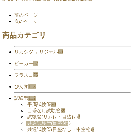
前のページ
次のページ
商品カテゴリ
リカシツ オリジナル
89
ビーカー
67
フラスコ
75
びん類
118
試験管
112
平底試験管
30
目盛なし試験管
39
試験管(リム付・目盛付)
3
共通試験管(目盛付)
5
共通試験管(目盛なし・中空栓)
7