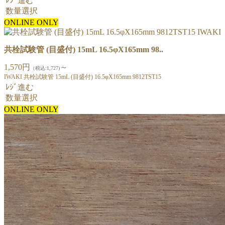
ﾚｼﾞ進む
数量選択
ONLINE ONLY
共栓試験管 (目盛付) 15mL 16.5φX165mm 98..
1,570円
～
（税込:1,727)
IWAKI 共栓試験管 15mL (目盛付) 16.5φX165mm 9812TST15
ﾚｼﾞ進む
数量選択
ONLINE ONLY