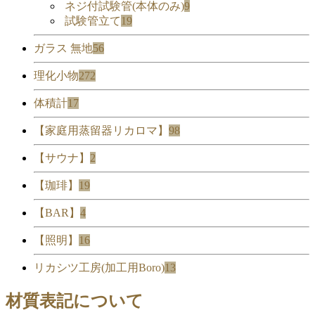
ネジ付試験管(本体のみ)
9
試験管立て
19
ガラス 無地
56
理化小物
272
体積計
17
【家庭用蒸留器リカロマ】
98
【サウナ】
2
【珈琲】
19
【BAR】
4
【照明】
16
リカシツ工房(加工用Boro)
13
材質表記について