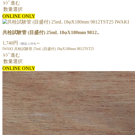
ﾚｼﾞ進む
数量選択
ONLINE ONLY
共栓試験管 (目盛付) 25mL 18φX180mm 9812..
1,740円
～
（税込:1,914)
IWAKI 共栓試験管 25mL (目盛付) 18φX180mm 9812TST25
ﾚｼﾞ進む
数量選択
ONLINE ONLY