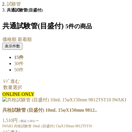
試験管
共通試験管(目盛付)
共通試験管(目盛付)
5件
の商品
価格順
新着順
表示件数
15件
30件
50件
ﾚｼﾞ進む
数量選択
ONLINE ONLY
共栓試験管 (目盛付) 10mL 15φX150mm 9812..
1,510円
～
（税込:1,661)
IWAKI 共栓試験管 10mL (目盛付) 15φX150mm 9812TST10