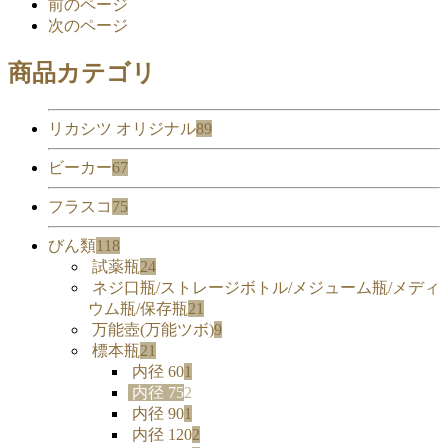
前のページ
次のページ
商品カテゴリ
リカシツ オリジナル
89
ビーカー
67
フラスコ
75
びん類
118
試薬瓶
24
ネジ口瓶/ストレージボトル/メジューム瓶/メディ
ウム瓶/保存瓶
21
万能壺(万能ツボ)
9
標本瓶
21
内径 60
1
内径 75
2
内径 90
1
内径 120
2