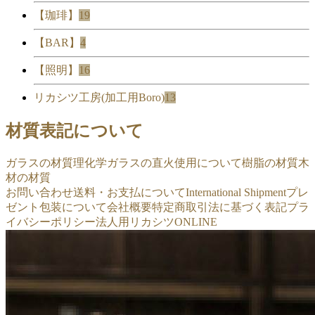
【珈琲】
19
【BAR】
4
【照明】
16
リカシツ工房(加工用Boro)
13
材質表記について
ガラスの材質
理化学ガラスの直火使用について
樹脂の材質
木
材の材質
お問い合わせ
送料・お支払について
International Shipment
プレ
ゼント包装について
会社概要
特定商取引法に基づく表記
プラ
イバシーポリシー
法人用リカシツONLINE