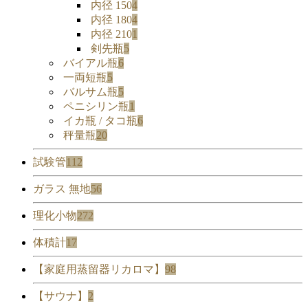
内径 150
4
内径 180
4
内径 210
1
剣先瓶
5
バイアル瓶
6
一両短瓶
5
バルサム瓶
5
ペニシリン瓶
1
イカ瓶 / タコ瓶
6
秤量瓶
20
試験管
112
ガラス 無地
56
理化小物
272
体積計
17
【家庭用蒸留器リカロマ】
98
【サウナ】
2