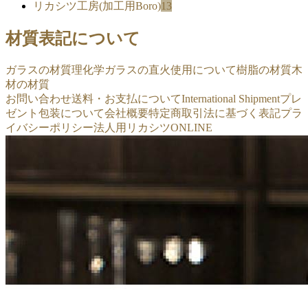
リカシツ工房(加工用Boro)
13
材質表記について
ガラスの材質
理化学ガラスの直火使用について
樹脂の材質
木
材の材質
お問い合わせ
送料・お支払について
International Shipment
プレ
ゼント包装について
会社概要
特定商取引法に基づく表記
プラ
イバシーポリシー
法人用リカシツONLINE