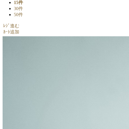
15件
30件
50件
ﾚｼﾞ進む
ｶｰﾄ追加