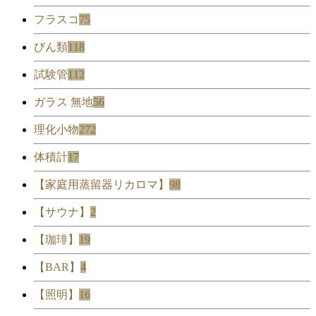
フラスコ
75
びん類
118
試験管
112
ガラス 無地
56
理化小物
272
体積計
17
【家庭用蒸留器リカロマ】
98
【サウナ】
2
【珈琲】
19
【BAR】
4
【照明】
16