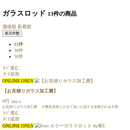
ガラスロッド
13件
の商品
価格順
新着順
表示件数
15件
30件
50件
ﾚｼﾞ進む
ｶｰﾄ追加
ONLINE ONLY
【お見積りガラス加工費】
0円
（税込:0)
お見積りガラス加工費 ※事前見積りさせて頂いた加工を依頼される方用
ﾚｼﾞ進む
ｶｰﾄ追加
ONLINE ONLY