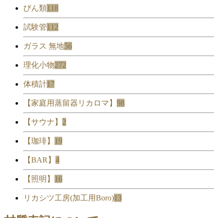
びん類
118
試験管
112
ガラス 無地
56
理化小物
272
体積計
17
【家庭用蒸留器リカロマ】
98
【サウナ】
2
【珈琲】
19
【BAR】
4
【照明】
16
リカシツ工房(加工用Boro)
13