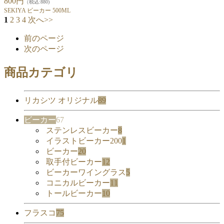
800円
（税込:880)
SEKIYA ビーカー 500ML
1
2
3
4
次へ>>
前のページ
次のページ
商品カテゴリ
リカシツ オリジナル
89
ビーカー
67
ステンレスビーカー
8
イラストビーカー200
1
ビーカー
20
取手付ビーカー
12
ビーカーワイングラス
5
コニカルビーカー
11
トールビーカー
10
フラスコ
75