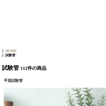
HOME
試験管
試験管
112件
の商品
平底試験管