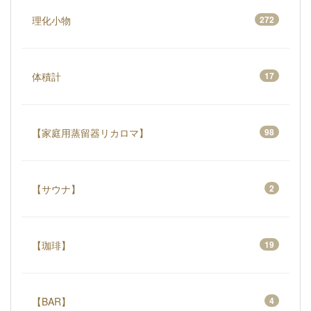
理化小物
272
体積計
17
【家庭用蒸留器リカロマ】
98
【サウナ】
2
【珈琲】
19
【BAR】
4