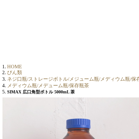
HOME
びん類
ネジ口瓶/ストレージボトル/メジューム瓶/メディウム瓶/保
メディウム瓶/メデューム瓶/保存瓶茶
SIMAX 広口角型ボトル 5000mL 茶