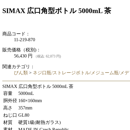
SIMAX 広口角型ボトル 5000mL 茶
商品コード：
11-219-870
販売価格（税別)：
56,430
円
（税込: 62,073 円)
関連カテゴリ：
びん類
>
ネジ口瓶/ストレージボトル/メジューム瓶/メデ
SIMAX 広口角型ボトル 5000mL 茶
容量
5000mL
胴外径
160×160mm
高さ
357mm
ねじ口
GL80
材質
硬質1級(耐熱ガラス)
素材
MADE IN Czech Republic