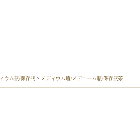
ィウム瓶/保存瓶
>
メディウム瓶/メデューム瓶/保存瓶茶