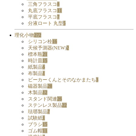
三角フラスコ
8
丸底フラスコ
11
平底フラスコ
7
分液ロート 丸型
5
理化小物
272
シリコン栓
16
天候予測器(NEW)
2
標本瓶
21
時計皿
15
紙製品
6
布製品
1
ビーカーくんとそのなかまたち
3
磁器製品
28
木製品
12
スタンド関連
26
ステンレス製品
22
琺瑯製品
7
試験紙
1
ブラシ
15
ゴム帽
11