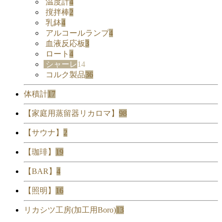
温度計
4
撹拌棒
2
乳鉢
4
アルコールランプ
4
血液反応板
3
ロート
4
シャーレ
14
コルク製品
36
体積計
17
【家庭用蒸留器リカロマ】
98
【サウナ】
2
【珈琲】
19
【BAR】
4
【照明】
16
リカシツ工房(加工用Boro)
13