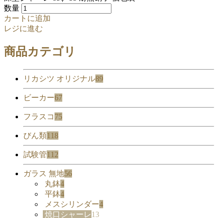
数量
カートに追加
レジに進む
商品カテゴリ
リカシツ オリジナル
89
ビーカー
67
フラスコ
75
びん類
118
試験管
112
ガラス 無地
56
丸鉢
4
平鉢
4
メスシリンダー
4
焼口シャーレ
13