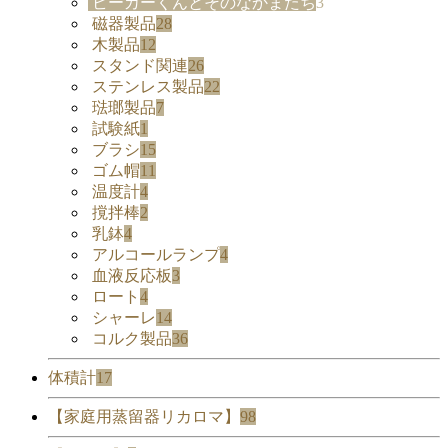
ビーカーくんとそのなかまたち
3
磁器製品
28
木製品
12
スタンド関連
26
ステンレス製品
22
琺瑯製品
7
試験紙
1
ブラシ
15
ゴム帽
11
温度計
4
撹拌棒
2
乳鉢
4
アルコールランプ
4
血液反応板
3
ロート
4
シャーレ
14
コルク製品
36
体積計
17
【家庭用蒸留器リカロマ】
98