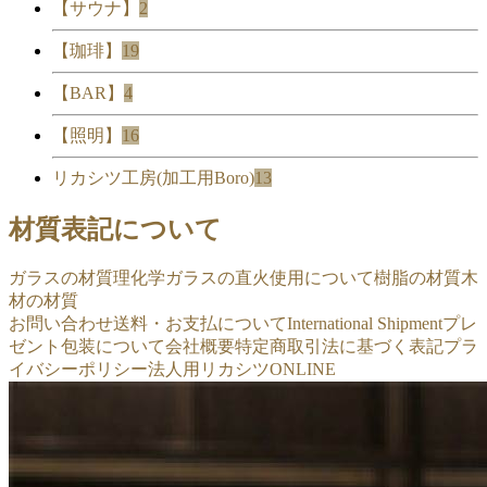
【サウナ】
2
【珈琲】
19
【BAR】
4
【照明】
16
リカシツ工房(加工用Boro)
13
材質表記について
ガラスの材質
理化学ガラスの直火使用について
樹脂の材質
木
材の材質
お問い合わせ
送料・お支払について
International Shipment
プレ
ゼント包装について
会社概要
特定商取引法に基づく表記
プラ
イバシーポリシー
法人用リカシツONLINE