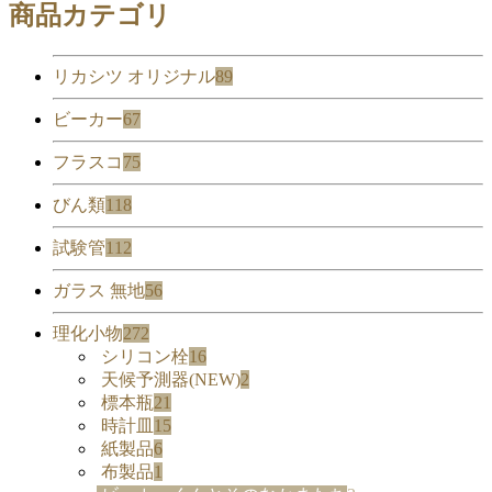
商品カテゴリ
リカシツ オリジナル
89
ビーカー
67
フラスコ
75
びん類
118
試験管
112
ガラス 無地
56
理化小物
272
シリコン栓
16
天候予測器(NEW)
2
標本瓶
21
時計皿
15
紙製品
6
布製品
1