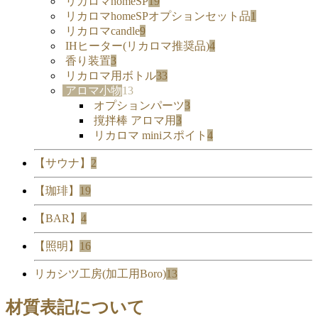
リカロマhomeSP
19
リカロマhomeSPオプションセット品
1
リカロマcandle
9
IHヒーター(リカロマ推奨品)
4
香り装置
3
リカロマ用ボトル
33
アロマ小物
13
オプションパーツ
3
撹拌棒 アロマ用
3
リカロマ miniスポイト
4
【サウナ】
2
【珈琲】
19
【BAR】
4
【照明】
16
リカシツ工房(加工用Boro)
13
材質表記について