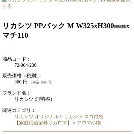
する
リカシツ PPバック M W325xH300mmx
マチ110
商品コード：
72-904-230
販売価格（税別)：
860
円
（税込: 946 円)
ブランド名：
リカシツ (理科室)
関連カテゴリ：
リカシツ オリジナル
>
リカシツ ロゴ付袋
【家庭用蒸留器リカロマ】
>
アロマ小物