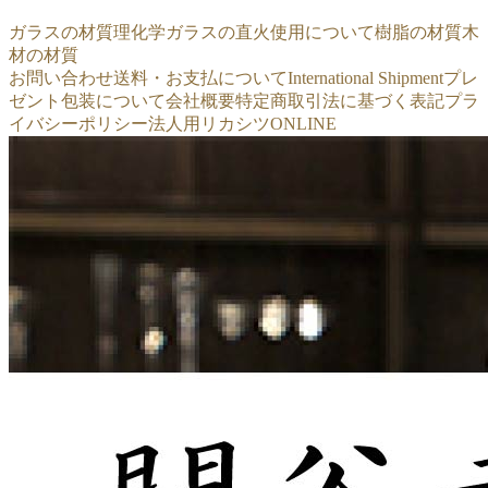
ガラスの材質
理化学ガラスの直火使用について
樹脂の材質
木
材の材質
お問い合わせ
送料・お支払について
International Shipment
プレ
ゼント包装について
会社概要
特定商取引法に基づく表記
プラ
イバシーポリシー
法人用リカシツONLINE