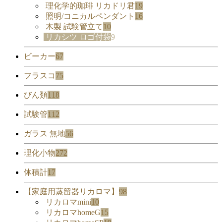
理化学的珈琲 リカドリ君
19
照明/コニカルペンダント
16
木製 試験管立て
10
リカシツ ロゴ付袋
9
ビーカー
67
フラスコ
75
びん類
118
試験管
112
ガラス 無地
56
理化小物
272
体積計
17
【家庭用蒸留器リカロマ】
98
リカロマmini
10
リカロマhomeG
15