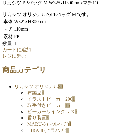
リカシツ PPバッグ M W325xH300mmxマチ110
リカシツ オリジナルのPPバッグ M です。
本体
W325xH300mm
マチ
110mm
素材
PP
数量
カートに追加
レジに進む
商品カテゴリ
リカシツ オリジナル
89
布製品
4
イラストビーカー200
1
取手付きビーカー
15
ビーカーワイングラス
5
香り装置
5
MARU-8 (マルハチ)
4
HIRA-8 (ヒラハチ)
4