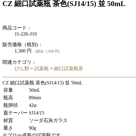
CZ 細口試薬瓶 茶色(SJ14/15) 並 50mL
商品コード：
11-226-310
販売価格（税別)：
1,300
円
（税込: 1,430 円)
関連カテゴリ：
びん類
>
試薬瓶
>
細口試薬瓶茶
CZ 細口試薬瓶 茶色(SJ14/15) 並 50mL
容量
50mL
瓶高
89mm
瓶胴径
42φ
蓋テーパー
SJ14/15
材質
ソーダ石灰ガラス
重さ
90g
※ブロー成形の試薬瓶です。