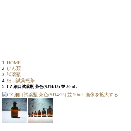
HOME
びん類
試薬瓶
細口試薬瓶茶
CZ 細口試薬瓶 茶色(SJ14/15) 並 50mL
画像を拡大する