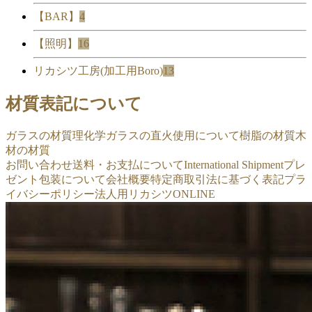
【BAR】
4
【照明】
16
リカシツ工房(加工用Boro)
13
材質表記について
ガラスの材質
理化学ガラスの直火使用について
樹脂の材質
木
材の材質
お問い合わせ
送料・お支払について
International Shipment
プレ
ゼント包装について
会社概要
特定商取引法に基づく表記
プラ
イバシーポリシー
法人用リカシツONLINE