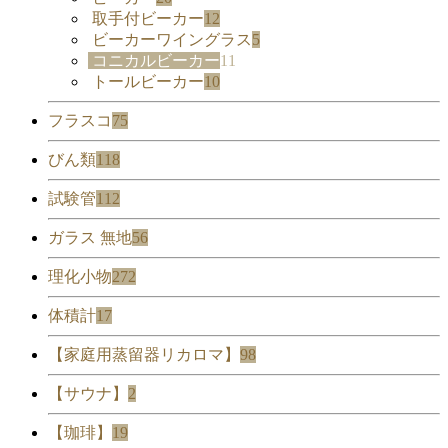
取手付ビーカー
12
ビーカーワイングラス
5
コニカルビーカー
11
トールビーカー
10
フラスコ
75
びん類
118
試験管
112
ガラス 無地
56
理化小物
272
体積計
17
【家庭用蒸留器リカロマ】
98
【サウナ】
2
【珈琲】
19