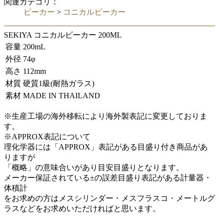
関連カテゴリ：
ビーカー
>
コニカルビーカー
SEKIYA コニカルビーカー 200ML
容量
200mL
外径
74φ
高さ
112mm
材質
硬質1級(耐熱ガラス)
素材
MADE IN THAILAND
※生産工場の海外移転により海外製表記に変更しておりま
す。
※APPROX表記について
理化学器には「APPROX」表記がある目盛り付き商品があ
りますが
「概略」の意味合いがあり目安目盛りとなります。
メーカー保証されている±の誤差目盛り表記がある計量器・
体積計
をお求めの方はメスシリンダー・メスフラスコ・メートルグ
ラスなどをお求めいただければと思います。