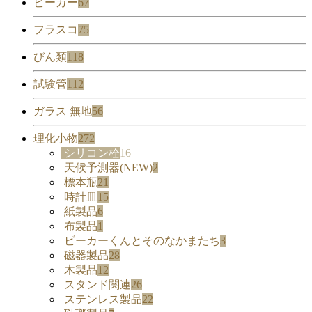
ビーカー
67
フラスコ
75
びん類
118
試験管
112
ガラス 無地
56
理化小物
272
シリコン栓
16
天候予測器(NEW)
2
標本瓶
21
時計皿
15
紙製品
6
布製品
1
ビーカーくんとそのなかまたち
3
磁器製品
28
木製品
12
スタンド関連
26
ステンレス製品
22