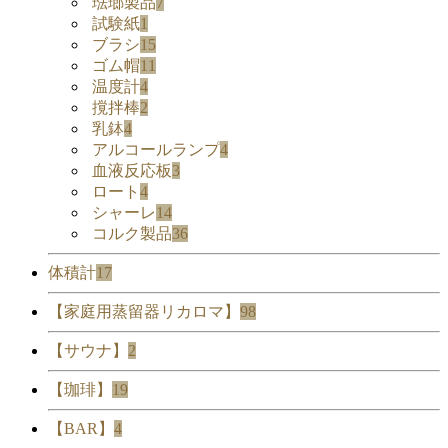
琺瑯製品
7
試験紙
1
ブラシ
15
ゴム帽
11
温度計
4
撹拌棒
2
乳鉢
4
アルコールランプ
4
血液反応板
3
ロート
4
シャーレ
14
コルク製品
36
体積計
17
【家庭用蒸留器リカロマ】
98
【サウナ】
2
【珈琲】
19
【BAR】
4