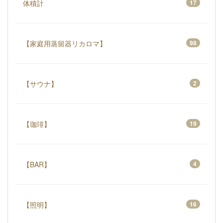
体積計
17
【家庭用蒸留器リカロマ】
98
【サウナ】
2
【珈琲】
19
【BAR】
4
【照明】
16