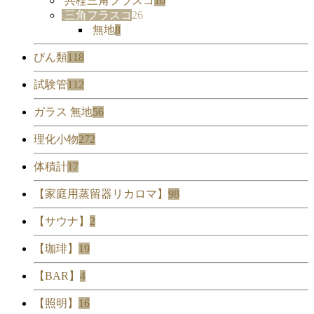
共栓三角フラスコ
10
三角フラスコ
26
無地
8
びん類
118
試験管
112
ガラス 無地
56
理化小物
272
体積計
17
【家庭用蒸留器リカロマ】
98
【サウナ】
2
【珈琲】
19
【BAR】
4
【照明】
16