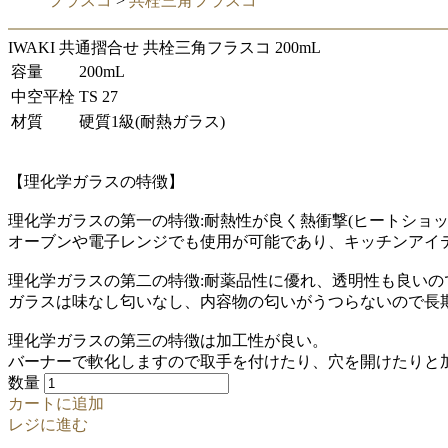
フラスコ
>
共栓三角フラスコ
IWAKI 共通摺合せ 共栓三角フラスコ 200mL
容量
200mL
中空平栓
TS 27
材質
硬質1級(耐熱ガラス)
【理化学ガラスの特徴】
理化学ガラスの第一の特徴:耐熱性が良く熱衝撃(ヒートショッ
オーブンや電子レンジでも使用が可能であり、キッチンアイ
理化学ガラスの第二の特徴:耐薬品性に優れ、透明性も良いの
ガラスは味なし匂いなし、内容物の匂いがうつらないので長
理化学ガラスの第三の特徴は加工性が良い。
バーナーで軟化しますので取手を付けたり、穴を開けたりと
数量
カートに追加
レジに進む