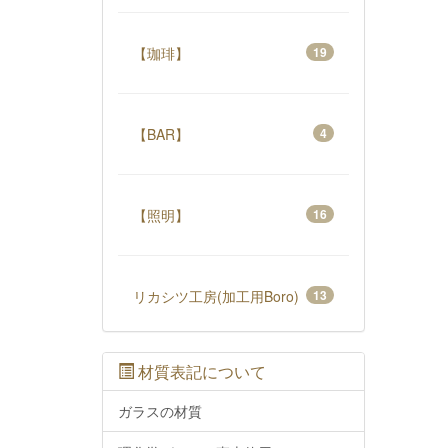
【珈琲】
19
【BAR】
4
【照明】
16
リカシツ工房(加工用Boro)
13
材質表記について
ガラスの材質