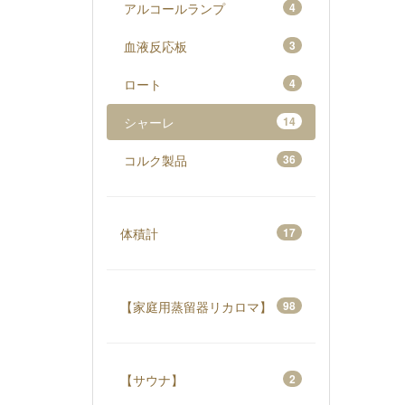
アルコールランプ
4
血液反応板
3
ロート
4
シャーレ
14
コルク製品
36
体積計
17
【家庭用蒸留器リカロマ】
98
【サウナ】
2