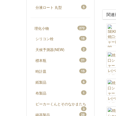
分液ロート 丸型
5
関連
理化小物
272
シリコン栓
16
天候予測器(NEW)
2
標本瓶
21
時計皿
15
紙製品
6
布製品
1
ビーカーくんとそのなかまたち
3
磁器製品
28