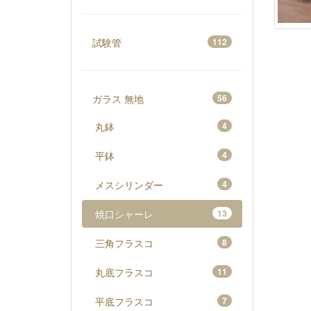
試験管
112
ガラス 無地
56
丸鉢
4
平鉢
4
メスシリンダー
4
焼口シャーレ
13
三角フラスコ
8
丸底フラスコ
11
平底フラスコ
7