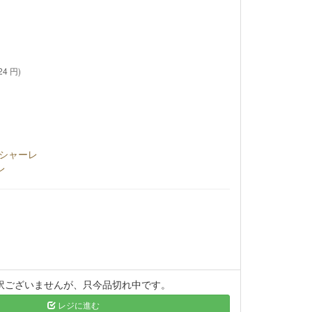
24 円)
シャーレ
レ
訳ございませんが、只今品切れ中です。
レジに進む