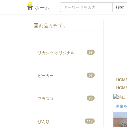
ホーム
検索
商品カテゴリ
リカシツ オリジナル
89
ビーカー
67
HOM
HOM
フラスコ
75
画像
びん類
118