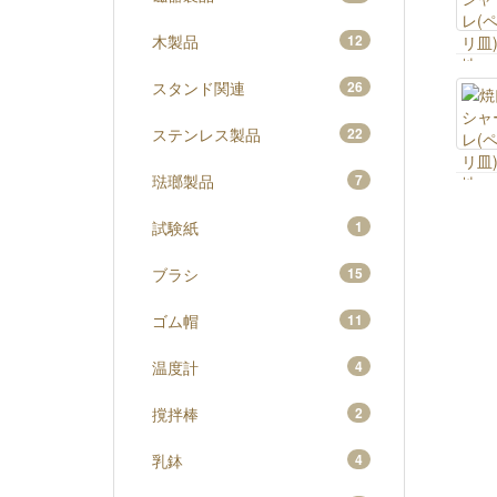
木製品
12
スタンド関連
26
ステンレス製品
22
琺瑯製品
7
試験紙
1
ブラシ
15
ゴム帽
11
温度計
4
撹拌棒
2
乳鉢
4