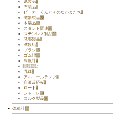
紙製品
6
布製品
1
ビーカーくんとそのなかまたち
3
磁器製品
28
木製品
12
スタンド関連
26
ステンレス製品
22
琺瑯製品
7
試験紙
1
ブラシ
15
ゴム帽
11
温度計
4
撹拌棒
2
乳鉢
4
アルコールランプ
4
血液反応板
3
ロート
4
シャーレ
14
コルク製品
36
体積計
17