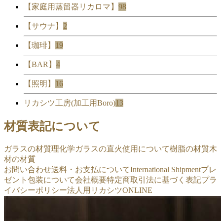
【家庭用蒸留器リカロマ】
98
【サウナ】
2
【珈琲】
19
【BAR】
4
【照明】
16
リカシツ工房(加工用Boro)
13
材質表記について
ガラスの材質
理化学ガラスの直火使用について
樹脂の材質
木
材の材質
お問い合わせ
送料・お支払について
International Shipment
プレ
ゼント包装について
会社概要
特定商取引法に基づく表記
プラ
イバシーポリシー
法人用リカシツONLINE