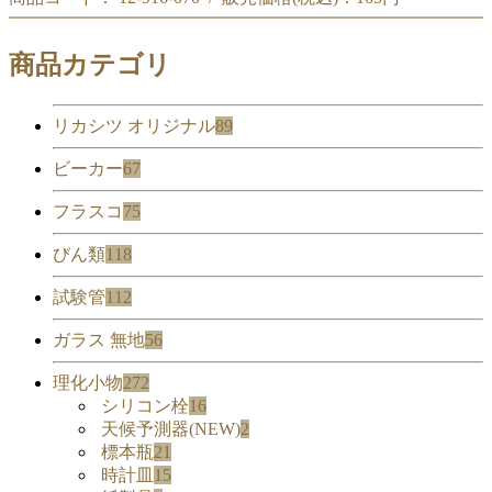
撹拌棒 6φ×200mm アロマ用
撹拌棒 6φ×200mm アロマ用
商品カテゴリ
リカシツ オリジナル
89
ビーカー
67
フラスコ
75
びん類
118
試験管
112
ガラス 無地
56
理化小物
272
シリコン栓
16
天候予測器(NEW)
2
標本瓶
21
時計皿
15