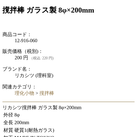
撹拌棒 ガラス製 8φ×200mm
商品コード：
12-916-060
販売価格（税別)：
200
円
（税込: 220 円)
ブランド名：
リカシツ (理科室)
関連カテゴリ：
理化小物
>
撹拌棒
リカシツ撹拌棒 ガラス製 8φ×200mm
外径
8φ
全長
200mm
材質
硬質1(耐熱ガラス)