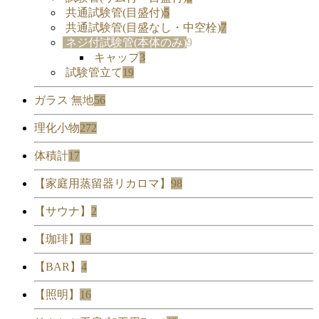
共通試験管(目盛付)
5
共通試験管(目盛なし・中空栓)
7
ネジ付試験管(本体のみ)
9
キャップ
3
試験管立て
19
ガラス 無地
56
理化小物
272
体積計
17
【家庭用蒸留器リカロマ】
98
【サウナ】
2
【珈琲】
19
【BAR】
4
【照明】
16