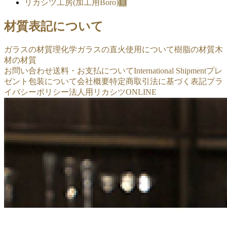
リカシツ工房(加工用Boro)
13
材質表記について
ガラスの材質
理化学ガラスの直火使用について
樹脂の材質
木
材の材質
お問い合わせ
送料・お支払について
International Shipment
プレ
ゼント包装について
会社概要
特定商取引法に基づく表記
プラ
イバシーポリシー
法人用リカシツONLINE