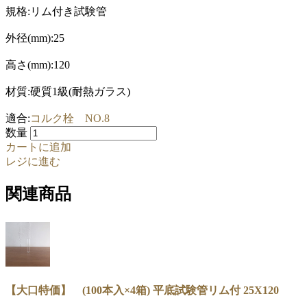
規格:リム付き試験管
外径(mm):25
高さ(mm):120
材質:硬質1級(耐熱ガラス)
適合:
コルク栓 NO.8
数量
カートに追加
レジに進む
関連商品
【大口特価】 (100本入×4箱) 平底試験管リム付 25X120