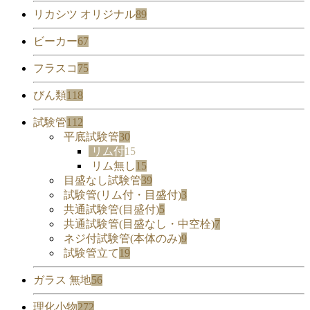
リカシツ オリジナル
89
ビーカー
67
フラスコ
75
びん類
118
試験管
112
平底試験管
30
リム付
15
リム無し
15
目盛なし試験管
39
試験管(リム付・目盛付)
3
共通試験管(目盛付)
5
共通試験管(目盛なし・中空栓)
7
ネジ付試験管(本体のみ)
9
試験管立て
19
ガラス 無地
56
理化小物
272