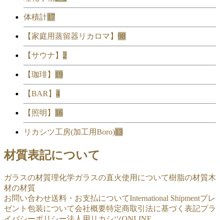
体積計
17
【家庭用蒸留器リカロマ】
98
【サウナ】
2
【珈琲】
19
【BAR】
4
【照明】
16
リカシツ工房(加工用Boro)
13
材質表記について
ガラスの材質
理化学ガラスの直火使用について
樹脂の材質
木
材の材質
お問い合わせ
送料・お支払について
International Shipment
プレ
ゼント包装について
会社概要
特定商取引法に基づく表記
プラ
イバシーポリシー
法人用リカシツONLINE