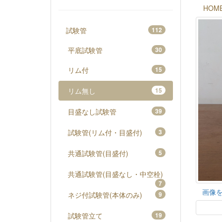
HOM
試験管
112
平底試験管
30
リム付
15
リム無し
15
目盛なし試験管
39
試験管(リム付・目盛付)
3
共通試験管(目盛付)
5
共通試験管(目盛なし・中空栓)
7
画像
ネジ付試験管(本体のみ)
9
試験管立て
19