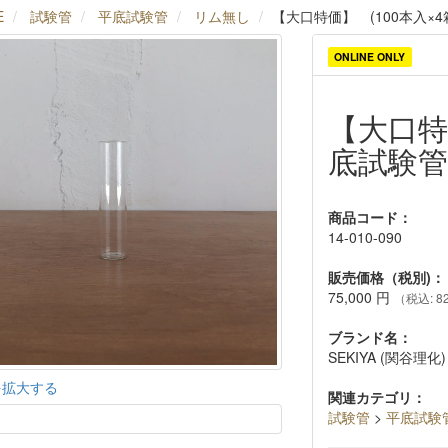
E
試験管
平底試験管
リム無し
【大口特価】 (100本入×4箱
ONLINE ONLY
【大口特価
底試験管リ
商品コード：
14-010-090
販売価格（税別)：
75,000
円
（税込: 82
ブランド名：
SEKIYA (関谷理化)
を拡大する
関連カテゴリ：
試験管
>
平底試験