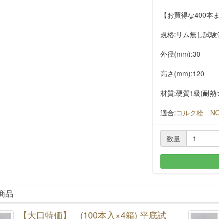
【お買得な400本
規格:リム無し試験
外径(mm):30
高さ(mm):120
材質:硬質1級(耐熱
適合:
コルク栓 NO
数量
商品
【大口特価】 (100本入×4箱) 平底試