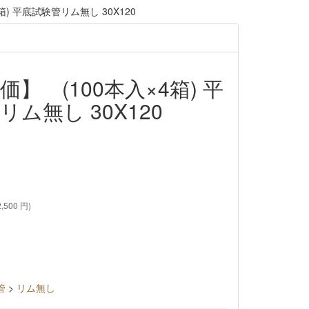
) 平底試験管リム無し 30X120
】 (100本入×4箱) 平
ム無し 30X120
,500 円)
管
>
リム無し