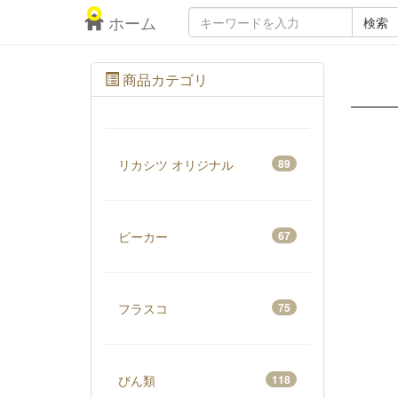
ホーム
検索
商品カテゴリ
リカシツ オリジナル
89
ビーカー
67
フラスコ
75
びん類
118