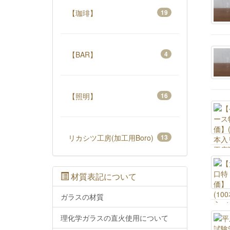
【珈琲】
19
【BAR】
4
【照明】
16
リカシツ工房(加工用Boro)
13
材質表記について
ガラスの材質
理化学ガラスの直火使用について