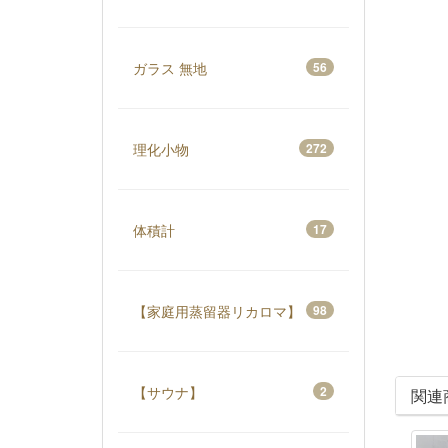
ガラス 無地
56
理化小物
272
体積計
17
【家庭用蒸留器リカロマ】
98
【サウナ】
2
関連