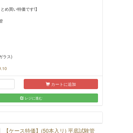
まとめ買い特価です!】
管
ガラス)
.10
カートに追加
レジに進む
【ケース特価】(50本入リ) 平底試験管