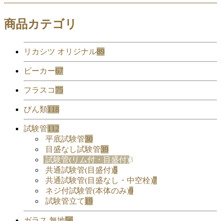
(#253)試験管立て SS40-12
商品カテゴリ
リカシツ オリジナル
89
ビーカー
67
フラスコ
75
びん類
118
試験管
112
平底試験管
30
目盛なし試験管
39
試験管(リム付・目盛付)
3
共通試験管(目盛付)
5
共通試験管(目盛なし・中空栓)
7
ネジ付試験管(本体のみ)
9
試験管立て
19
ガラス 無地
56