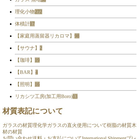
理化小物
272
体積計
17
【家庭用蒸留器リカロマ】
98
【サウナ】
2
【珈琲】
19
【BAR】
4
【照明】
16
リカシツ工房(加工用Boro)
13
材質表記について
ガラスの材質
理化学ガラスの直火使用について
樹脂の材質
木
材の材質
お問い合わせ
送料・お支払について
International Shipment
プレ