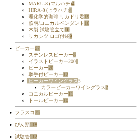
MARU-8 (マルハチ)
4
HIRA-8 (ヒラハチ)
4
理化学的珈琲 リカドリ君
19
照明/コニカルペンダント
16
木製 試験管立て
10
リカシツ ロゴ付袋
9
ビーカー
67
ステンレスビーカー
8
イラストビーカー200
1
ビーカー
20
取手付ビーカー
12
ビーカーワイングラス
5
カラービーカーワイングラス
2
コニカルビーカー
11
トールビーカー
10
フラスコ
75
びん類
118
試験管
112