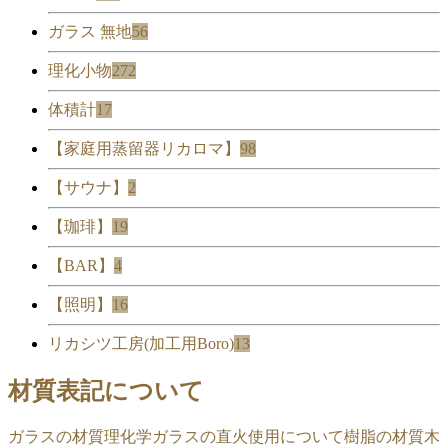
ガラス 無地
56
理化小物
272
体積計
17
【家庭用蒸留器リカロマ】
98
【サウナ】
2
【珈琲】
19
【BAR】
4
【照明】
16
リカシツ工房(加工用Boro)
13
材質表記について
ガラスの材質
理化学ガラスの直火使用について
樹脂の材質
木