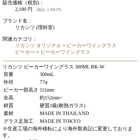
販売価格（税別)：
2,180
円
（税込: 2,398 円)
ブランド名：
リカシツ (理科室)
関連カテゴリ：
リカシツ オリジナル
>
ビーカーワイングラス
ビーカー
>
ビーカーワイングラス
リカシツ ビーカーワイングラス 300ML BK-W
容量
300mL
外径
77φ
ビーカー部高さ
111mm
全高
約152mm<
材質
硬質1級(耐熱ガラス)
素材
MADE IN THAILAND
グラス足加工
MADE IN TOKYO
※生産工場の海外移転により海外製表記に変更しておりま
す。