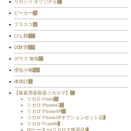
リカシツ オリジナル
89
ビーカー
67
フラスコ
75
びん類
118
試験管
112
ガラス 無地
56
理化小物
272
体積計
17
【家庭用蒸留器リカロマ】
98
リカロマmini
10
リカロマhomeG
15
リカロマhomeSP
19
リカロマhomeSPオプションセット品
1
リカロマcandle
9
IHヒーター(リカロマ推奨品)
4