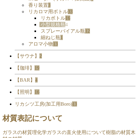
香り装置
3
リカロマ用ボトル
33
リカボトル
16
小型規格瓶
4
スプレーバイアル瓶
12
細ねじ瓶
1
アロマ小物
13
【サウナ】
2
【珈琲】
19
【BAR】
4
【照明】
16
リカシツ工房(加工用Boro)
13
材質表記について
ガラスの材質
理化学ガラスの直火使用について
樹脂の材質
木