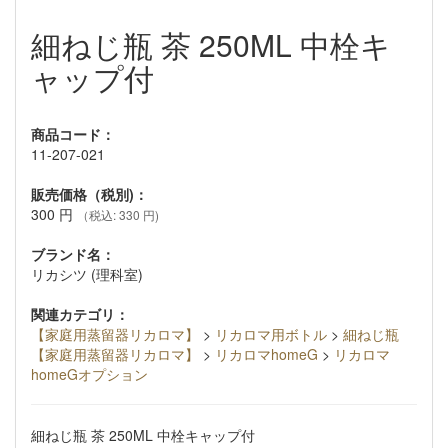
細ねじ瓶 茶 250ML 中栓キ
ャップ付
商品コード：
11-207-021
販売価格（税別)：
300
円
（税込: 330 円)
ブランド名：
リカシツ (理科室)
関連カテゴリ：
【家庭用蒸留器リカロマ】
>
リカロマ用ボトル
>
細ねじ瓶
【家庭用蒸留器リカロマ】
>
リカロマhomeG
>
リカロマ
homeGオプション
細ねじ瓶 茶 250ML 中栓キャップ付