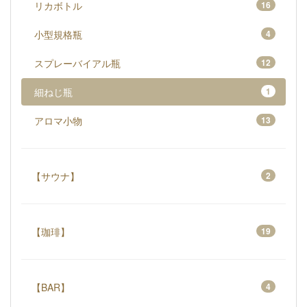
リカボトル
16
小型規格瓶
4
スプレーバイアル瓶
12
細ねじ瓶
1
アロマ小物
13
【サウナ】
2
【珈琲】
19
【BAR】
4