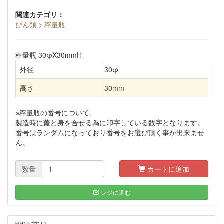
関連カテゴリ：
びん類
>
秤量瓶
秤量瓶 30φX30mmH
外径
30φ
高さ
30mm
※秤量瓶の番号について、
製造時に蓋と身を合せる為に印字している数字となります。
番号はランダムになっており番号をお選び頂く事が出来ませ
ん。
数量
カートに追加
レジに進む