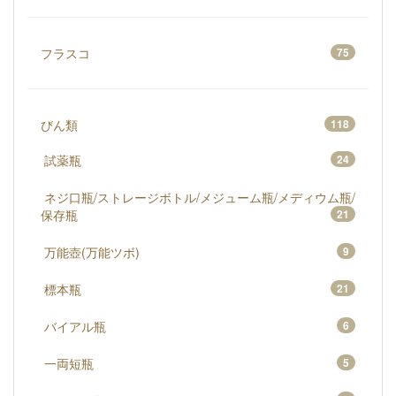
フラスコ
75
びん類
118
試薬瓶
24
ネジ口瓶/ストレージボトル/メジューム瓶/メディウム瓶/
保存瓶
21
万能壺(万能ツボ)
9
標本瓶
21
バイアル瓶
6
一両短瓶
5