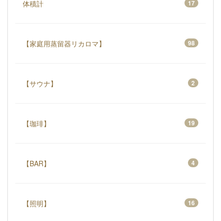
体積計
17
【家庭用蒸留器リカロマ】
98
【サウナ】
2
【珈琲】
19
【BAR】
4
【照明】
16