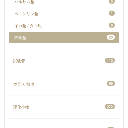
バルサム瓶
5
ペニシリン瓶
1
イカ瓶 / タコ瓶
6
秤量瓶
20
試験管
112
ガラス 無地
56
理化小物
272