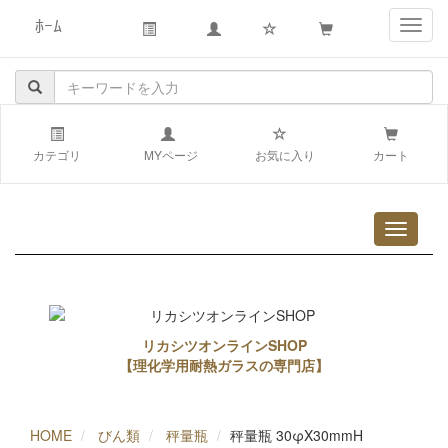
ﾎｰﾑ
navig
カテゴリ
MYページ
お気に入り
カート
リカシツオンラインSHOP
【理化学用耐熱ガラスの専門店】
HOME
びん類
秤量瓶
秤量瓶 30φX30mmH