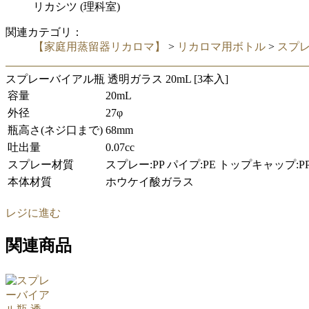
リカシツ (理科室)
関連カテゴリ：
【家庭用蒸留器リカロマ】
>
リカロマ用ボトル
>
スプ
スプレーバイアル瓶 透明ガラス 20mL [3本入]
容量
20mL
外径
27φ
瓶高さ(ネジ口まで)
68mm
吐出量
0.07cc
スプレー材質
スプレー:PP パイプ:PE トップキャップ:P
本体材質
ホウケイ酸ガラス
レジに進む
関連商品