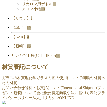
リカロマ用ボトル
33
アロマ小物
13
【サウナ】
2
【珈琲】
19
【BAR】
4
【照明】
16
リカシツ工房(加工用Boro)
13
材質表記について
ガラスの材質
理化学ガラスの直火使用について
樹脂の材質
木
材の材質
お問い合わせ
送料・お支払について
International Shipment
プレ
ゼント包装について
会社概要
特定商取引法に基づく表記
プラ
イバシーポリシー
法人用リカシツONLINE