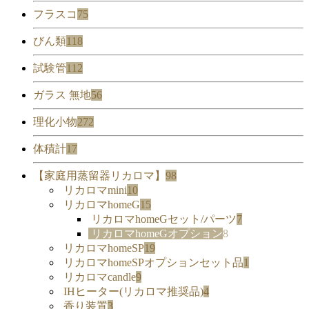
フラスコ
75
びん類
118
試験管
112
ガラス 無地
56
理化小物
272
体積計
17
【家庭用蒸留器リカロマ】
98
リカロマmini
10
リカロマhomeG
15
リカロマhomeGセット/パーツ
7
リカロマhomeGオプション
8
リカロマhomeSP
19
リカロマhomeSPオプションセット品
1
リカロマcandle
9
IHヒーター(リカロマ推奨品)
4
香り装置
3