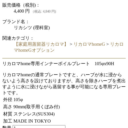
販売価格（税別)：
4,400
円
（税込: 4,840 円)
ブランド名：
リカシツ (理科室)
関連カテゴリ：
【家庭用蒸留器リカロマ】
>
リカロマhomeG
>
リカロ
マhomeGオプション
リカロマhome専用インナーボイルプレート 105φx90H
リカロマhomeの通常プレートですと、ハーブが水に浸から
ないよう高さを設けておりますが、高さを除きハーブを煮出
すように水に浸けながら蒸留する事が可能になる専用プレー
トです。
外径
105φ
高さ
90mm(取手用くぼみ付)
材質
ステンレス(SUS304)
加工
MADE IN TOKYO
数量