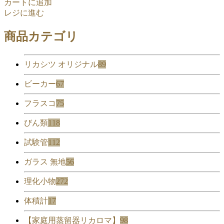
カートに追加
レジに進む
商品カテゴリ
リカシツ オリジナル
89
ビーカー
67
フラスコ
75
びん類
118
試験管
112
ガラス 無地
56
理化小物
272
体積計
17
【家庭用蒸留器リカロマ】
98