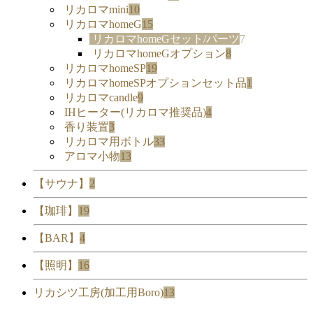
リカロマmini
10
リカロマhomeG
15
リカロマhomeGセット/パーツ
7
リカロマhomeGオプション
8
リカロマhomeSP
19
リカロマhomeSPオプションセット品
1
リカロマcandle
9
IHヒーター(リカロマ推奨品)
4
香り装置
3
リカロマ用ボトル
33
アロマ小物
13
【サウナ】
2
【珈琲】
19
【BAR】
4
【照明】
16
リカシツ工房(加工用Boro)
13