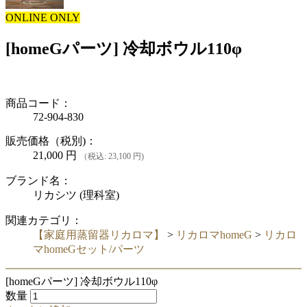
ONLINE ONLY
[homeGパーツ] 冷却ボウル110φ
商品コード：
72-904-830
販売価格（税別)：
21,000
円
（税込: 23,100 円)
ブランド名：
リカシツ (理科室)
関連カテゴリ：
【家庭用蒸留器リカロマ】
>
リカロマhomeG
>
リカロ
マhomeGセット/パーツ
[homeGパーツ] 冷却ボウル110φ
数量