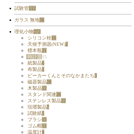
試験管
112
ガラス 無地
56
理化小物
272
シリコン栓
16
天候予測器(NEW)
2
標本瓶
21
時計皿
15
紙製品
6
布製品
1
ビーカーくんとそのなかまたち
3
磁器製品
28
木製品
12
スタンド関連
26
ステンレス製品
22
琺瑯製品
7
試験紙
1
ブラシ
15
ゴム帽
11
温度計
4