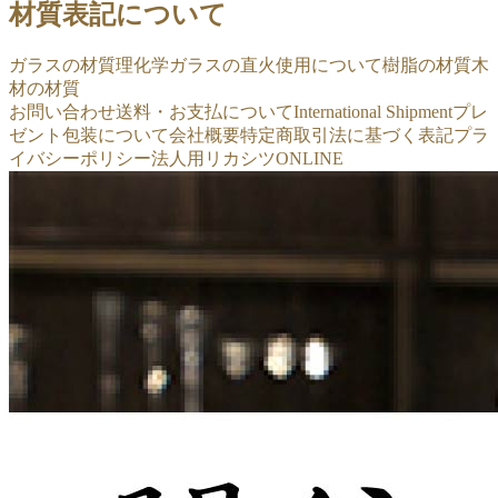
材質表記について
ガラスの材質
理化学ガラスの直火使用について
樹脂の材質
木
材の材質
お問い合わせ
送料・お支払について
International Shipment
プレ
ゼント包装について
会社概要
特定商取引法に基づく表記
プラ
イバシーポリシー
法人用リカシツONLINE