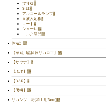
撹拌棒
2
乳鉢
4
アルコールランプ
4
血液反応板
3
ロート
4
シャーレ
14
コルク製品
36
体積計
17
【家庭用蒸留器リカロマ】
98
【サウナ】
2
【珈琲】
19
【BAR】
4
【照明】
16
リカシツ工房(加工用Boro)
13