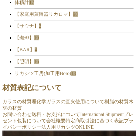
体積計
17
【家庭用蒸留器リカロマ】
98
【サウナ】
2
【珈琲】
19
【BAR】
4
【照明】
16
リカシツ工房(加工用Boro)
13
材質表記について
ガラスの材質
理化学ガラスの直火使用について
樹脂の材質
木
材の材質
お問い合わせ
送料・お支払について
International Shipment
プレ
ゼント包装について
会社概要
特定商取引法に基づく表記
プラ
イバシーポリシー
法人用リカシツONLINE