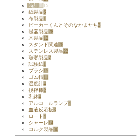
時計皿
15
紙製品
6
布製品
1
ビーカーくんとそのなかまたち
3
磁器製品
28
木製品
12
スタンド関連
26
ステンレス製品
22
琺瑯製品
7
試験紙
1
ブラシ
15
ゴム帽
11
温度計
4
撹拌棒
2
乳鉢
4
アルコールランプ
4
血液反応板
3
ロート
4
シャーレ
14
コルク製品
36