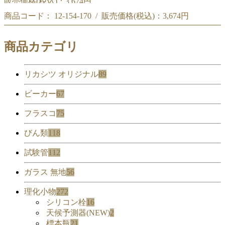
販売価格(税込)：
3,674円
商品コード： 12-154-170 / 販売価格(税込)：
3,674円
時計皿 240φ
時計皿 240φ
商品カテゴリ
リカシツ オリジナル
89
ビーカー
67
フラスコ
75
びん類
118
試験管
112
ガラス 無地
56
理化小物
272
シリコン栓
16
天候予測器(NEW)
2
標本瓶
21