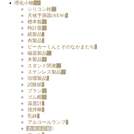
理化小物
272
シリコン栓
16
天候予測器(NEW)
2
標本瓶
21
時計皿
15
紙製品
6
布製品
1
ビーカーくんとそのなかまたち
3
磁器製品
28
木製品
12
スタンド関連
26
ステンレス製品
22
琺瑯製品
7
試験紙
1
ブラシ
15
ゴム帽
11
温度計
4
撹拌棒
2
乳鉢
4
アルコールランプ
4
血液反応板
3