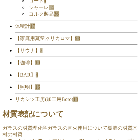
ロート
4
シャーレ
14
コルク製品
36
体積計
17
【家庭用蒸留器リカロマ】
98
【サウナ】
2
【珈琲】
19
【BAR】
4
【照明】
16
リカシツ工房(加工用Boro)
13
材質表記について
ガラスの材質
理化学ガラスの直火使用について
樹脂の材質
木
材の材質