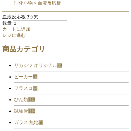
理化小物
>
血液反応板
血液反応板 3ツ穴
数量
カートに追加
レジに進む
商品カテゴリ
リカシツ オリジナル
89
ビーカー
67
フラスコ
75
びん類
118
試験管
112
ガラス 無地
56