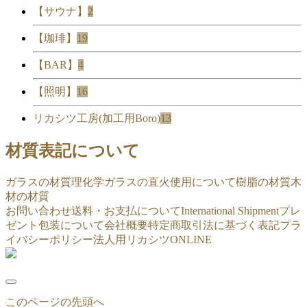
【サウナ】
2
【珈琲】
19
【BAR】
4
【照明】
16
リカシツ工房(加工用Boro)
13
材質表記について
ガラスの材質
理化学ガラスの直火使用について
樹脂の材質
木
材の材質
お問い合わせ
送料・お支払について
International Shipment
プレ
ゼント包装について
会社概要
特定商取引法に基づく表記
プラ
イバシーポリシー
法人用リカシツONLINE
このページの先頭へ