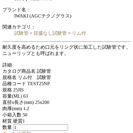
ブランド名：
IWAKI (AGCテクノグラス)
関連カテゴリ：
試験管
>
目盛なし試験管
>
リム付
耐久度を高めるため口元をリング状に加工した試験管です。
ニューリップとも呼ばれます。
詳細
カタログ商品名 試験管
規格名 リム付 試験管
品種コード TEST25NP
規格 25JIS
容量(ML) 63
直径x長さ(mm) 25x200
肉厚(mm) 1.2
小箱入数 50
材質 硬質1
数量