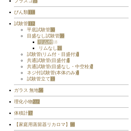
フラスコ
75
びん類
118
試験管
112
平底試験管
30
目盛なし試験管
39
リム付
18
リムなし
21
試験管(リム付・目盛付)
3
共通試験管(目盛付)
5
共通試験管(目盛なし・中空栓)
7
ネジ付試験管(本体のみ)
9
試験管立て
19
ガラス 無地
56
理化小物
272
体積計
17
【家庭用蒸留器リカロマ】
98