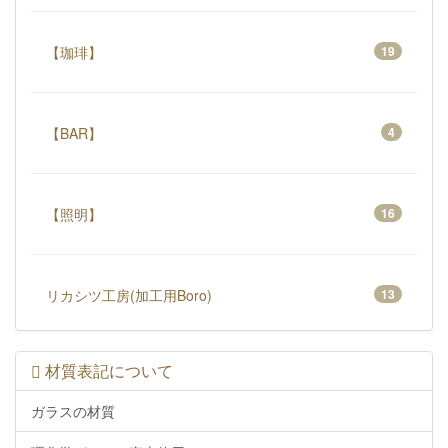
【珈琲】
19
【BAR】
4
【照明】
16
リカシツ工房(加工用Boro)
13
材質表記について
ガラスの材質