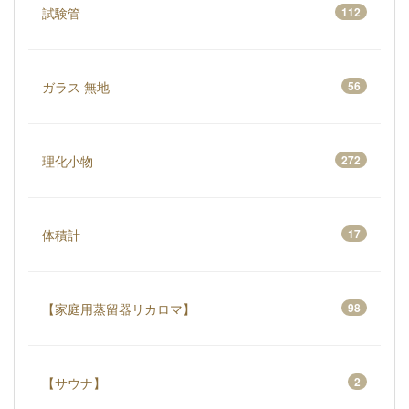
試験管
112
ガラス 無地
56
理化小物
272
体積計
17
【家庭用蒸留器リカロマ】
98
【サウナ】
2