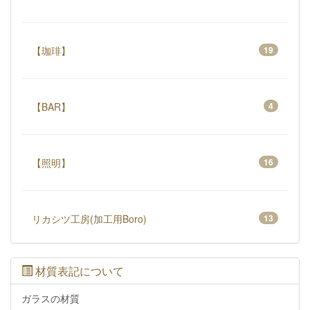
【珈琲】
19
【BAR】
4
【照明】
16
リカシツ工房(加工用Boro)
13
材質表記について
ガラスの材質