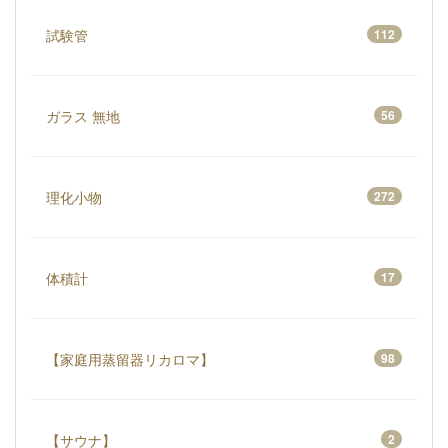
試験管
112
ガラス 無地
56
理化小物
272
体積計
17
【家庭用蒸留器リカロマ】
98
【サウナ】
2