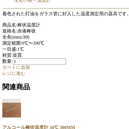
理化小物
>
温度計
着色された灯油をガラス管に封入した温度測定用の器具です
商品名:棒状温度計
規格名:赤液棒状
全長(mm):300
測定範囲:0℃〜200℃
一目盛:1℃
材質:並質
数量
カートに追加
レジに進む
関連商品
アルコール棒状温度計 50℃ 300MM