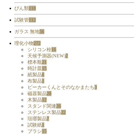
びん類
118
試験管
112
ガラス 無地
56
理化小物
272
シリコン栓
16
天候予測器(NEW)
2
標本瓶
21
時計皿
15
紙製品
6
布製品
1
ビーカーくんとそのなかまたち
3
磁器製品
28
木製品
12
スタンド関連
26
ステンレス製品
22
琺瑯製品
7
試験紙
1
ブラシ
15