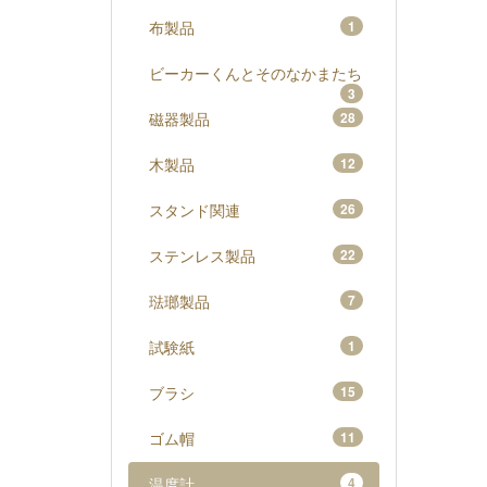
布製品
1
ビーカーくんとそのなかまたち
3
磁器製品
28
木製品
12
スタンド関連
26
ステンレス製品
22
琺瑯製品
7
試験紙
1
ブラシ
15
ゴム帽
11
温度計
4