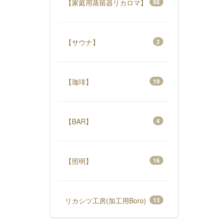
【家庭用蒸留器リカロマ】
98
【サウナ】
2
【珈琲】
19
【BAR】
4
【照明】
16
リカシツ工房(加工用Boro)
13