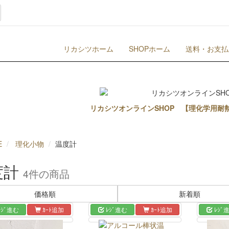
リカシツホーム
SHOPホーム
送料・お支払
リカシツオンラインSHOP 【理化学用耐
E
理化小物
温度計
度計
4件
の商品
価格順
新着順
ﾚｼﾞ進む
ｶｰﾄ追加
ﾚｼﾞ進む
ｶｰﾄ追加
ﾚｼﾞ