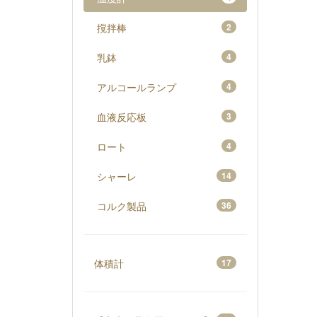
撹拌棒
2
乳鉢
4
アルコールランプ
4
血液反応板
3
ロート
4
シャーレ
14
コルク製品
36
体積計
17