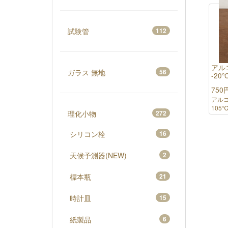
試験管
112
アル
ガラス 無地
56
-20
750
アルコ
105℃
理化小物
272
シリコン栓
16
天候予測器(NEW)
2
標本瓶
21
時計皿
15
紙製品
6