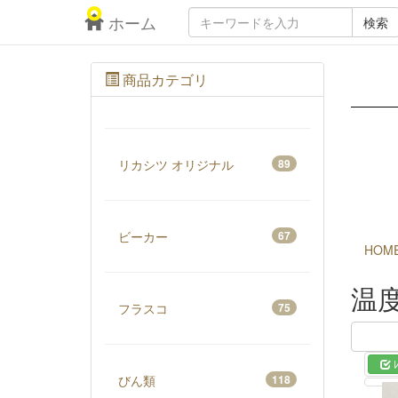
ホーム
検索
商品カテゴリ
リカシツ オリジナル
89
ビーカー
67
HOM
温
フラスコ
75
びん類
118