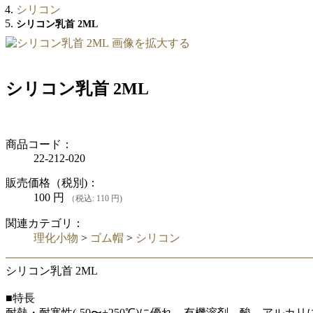
シリコン
シリコン乳首 2ML
画像を拡大する
シリコン乳首 2ML
商品コード：
22-212-020
販売価格（税別)：
100
円
（税込: 110 円)
関連カテゴリ：
理化小物
>
ゴム帽
>
シリコン
シリコン乳首 2ML
■特長
耐熱・耐寒性(-50〜+250℃)に優れ、有機溶剤、酸、アル