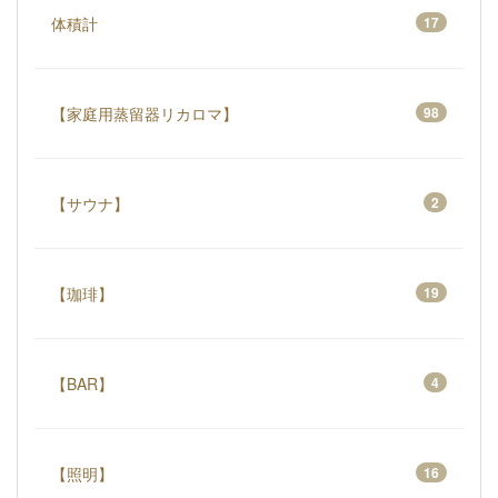
体積計
17
【家庭用蒸留器リカロマ】
98
【サウナ】
2
【珈琲】
19
【BAR】
4
【照明】
16