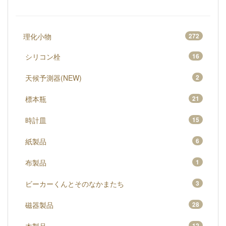
理化小物
272
シリコン栓
16
天候予測器(NEW)
2
標本瓶
21
時計皿
15
紙製品
6
布製品
1
ビーカーくんとそのなかまたち
3
磁器製品
28
12