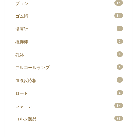
ブラシ
15
ゴム帽
11
温度計
4
撹拌棒
2
乳鉢
4
アルコールランプ
4
血液反応板
3
ロート
4
シャーレ
14
コルク製品
36