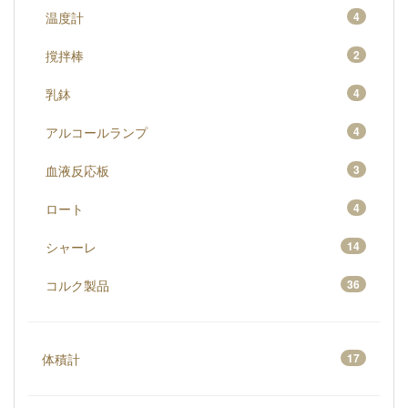
温度計
4
撹拌棒
2
乳鉢
4
アルコールランプ
4
血液反応板
3
ロート
4
シャーレ
14
コルク製品
36
体積計
17