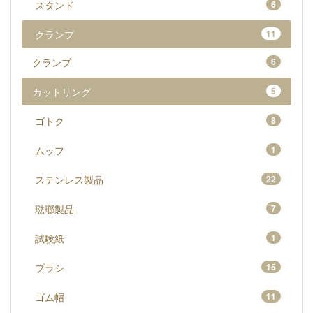
スタンド
6
クランプ
11
クランプ
6
カットリング
5
ゴトク
8
ムッフ
1
ステンレス製品
22
琺瑯製品
7
試験紙
1
ブラシ
15
ゴム帽
11