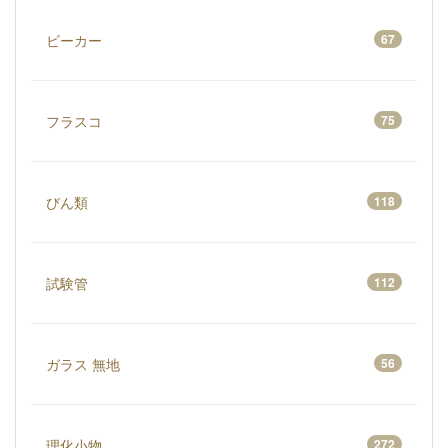
ビーカー
67
フラスコ
75
びん類
118
試験管
112
ガラス 無地
56
理化小物
272