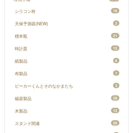
シリコン栓
16
天候予測器(NEW)
2
標本瓶
21
時計皿
15
紙製品
6
布製品
1
ビーカーくんとそのなかまたち
3
磁器製品
28
木製品
12
スタンド関連
26