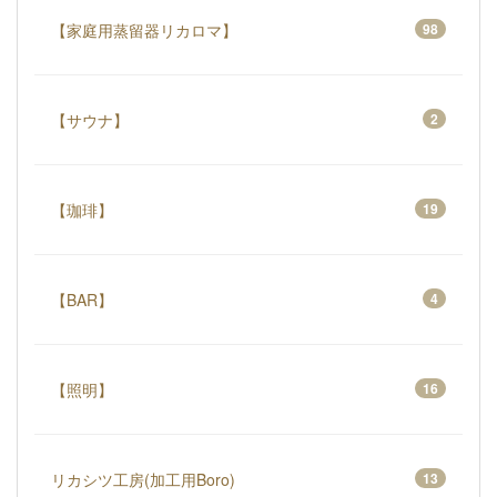
【家庭用蒸留器リカロマ】
98
【サウナ】
2
【珈琲】
19
【BAR】
4
【照明】
16
リカシツ工房(加工用Boro)
13