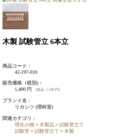
木製 試験管立 6本立
商品コード：
42-197-010
販売価格（税別)：
1,400
円
（税込: 1,540 円)
ブランド名：
リカシツ (理科室)
関連カテゴリ：
理化小物
>
木製品
>
試験管立て
試験管
>
試験管立て
>
木製