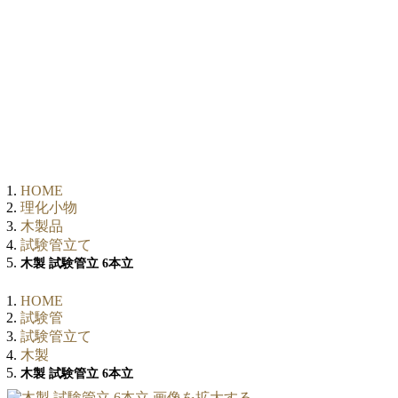
HOME
理化小物
木製品
試験管立て
木製 試験管立 6本立
HOME
試験管
試験管立て
木製
木製 試験管立 6本立
画像を拡大する