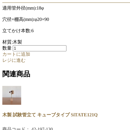
適用管外径(mm):18φ
穴径×棚高(mm):φ20×90
立てかけ本数:6
材質:木製
数量
カートに追加
レジに進む
関連商品
木製 試験管立て キューブタイプ SiTATE121Q
商品コード： 42-197-130