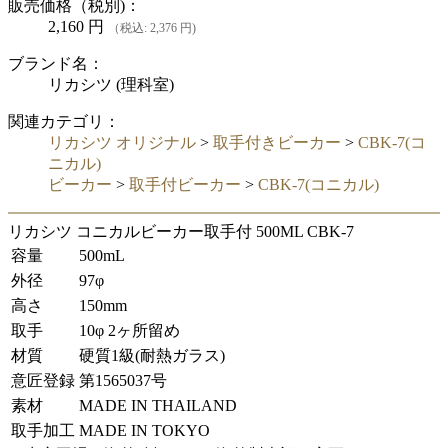
販売価格（税別)：
2,160
円
（税込: 2,376 円)
ブランド名：
リカシツ (理科室)
関連カテゴリ：
リカシツ オリジナル
>
取手付きビーカー
>
CBK-7(コ
ニカル)
ビーカー
>
取手付ビーカー
>
CBK-7(コニカル)
リカシツ コニカルビーカー取手付 500ML CBK-7
容量
500mL
外径
97φ
高さ
150mm
取手
10φ 2ヶ所留め
材質
硬質1級(耐熱ガラス)
意匠登録
第1565037号
素材
MADE IN THAILAND
取手加工
MADE IN TOKYO