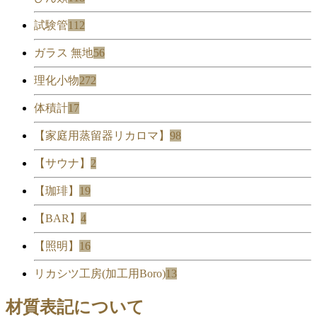
試験管
112
ガラス 無地
56
理化小物
272
体積計
17
【家庭用蒸留器リカロマ】
98
【サウナ】
2
【珈琲】
19
【BAR】
4
【照明】
16
リカシツ工房(加工用Boro)
13
材質表記について