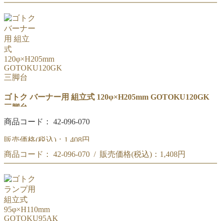
高さ:140mm
上部リング:105Φ
材質:鉄
高さ:140mm
材質:鉄
※画像、取手付ビーカー200mlは別売りです。
※画像、取手付ビーカー200mlは別売りです。
ゴトク バーナー用 組立式 120φ×H205mm GOTOKU120GK
三脚台
商品コード： 42-096-070
販売価格(税込)：
1,408円
商品コード： 42-096-070 / 販売価格(税込)：
1,408円
外径:120Φ
高さ:205mm
外径:120Φ
材質:鉄(足部メッキ)
高さ:205mm
材質:鉄(足部メッキ)