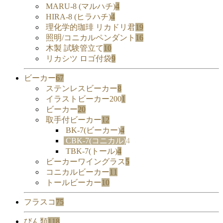
MARU-8 (マルハチ)
4
HIRA-8 (ヒラハチ)
4
理化学的珈琲 リカドリ君
19
照明/コニカルペンダント
16
木製 試験管立て
10
リカシツ ロゴ付袋
9
ビーカー
67
ステンレスビーカー
8
イラストビーカー200
1
ビーカー
20
取手付ビーカー
12
BK-7(ビーカー)
4
CBK-7(コニカル)
4
TBK-7(トール)
4
ビーカーワイングラス
5
コニカルビーカー
11
トールビーカー
10
フラスコ
75
びん類
118