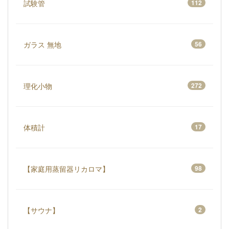
試験管
112
ガラス 無地
56
理化小物
272
体積計
17
【家庭用蒸留器リカロマ】
98
【サウナ】
2