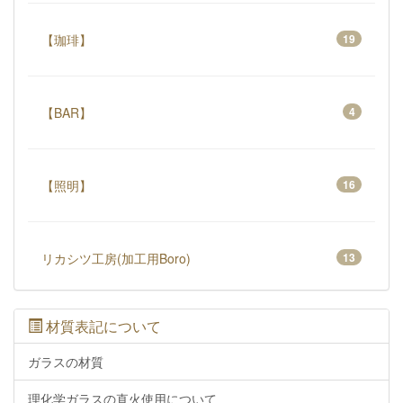
【珈琲】
19
【BAR】
4
【照明】
16
リカシツ工房(加工用Boro)
13
材質表記について
ガラスの材質
理化学ガラスの直火使用について