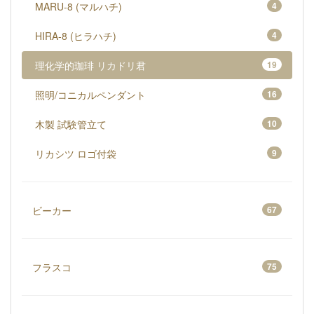
MARU-8 (マルハチ)
4
HIRA-8 (ヒラハチ)
4
理化学的珈琲 リカドリ君
19
照明/コニカルペンダント
16
木製 試験管立て
10
リカシツ ロゴ付袋
9
ビーカー
67
フラスコ
75