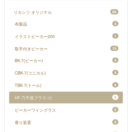
リカシツ オリジナル
89
布製品
4
イラストビーカー200
1
取手付きビーカー
15
BK-7(ビーカー)
4
CBK-7(コニカル)
4
TBK-7(トール)
4
HF-7(平底フラスコ)
3
ビーカーワイングラス
5
香り装置
5