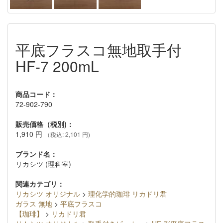
平底フラスコ無地取手付
HF-7 200mL
商品コード：
72-902-790
販売価格（税別)：
1,910
円
（税込: 2,101 円)
ブランド名：
リカシツ (理科室)
関連カテゴリ：
リカシツ オリジナル
>
理化学的珈琲 リカドリ君
ガラス 無地
>
平底フラスコ
【珈琲】
>
リカドリ君