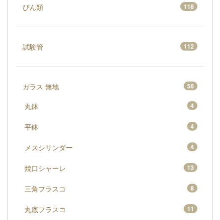
びん類
118
試験管
112
ガラス 無地
56
丸鉢
4
平鉢
4
メスシリンダー
4
焼口シャーレ
13
三角フラスコ
8
丸底フラスコ
11