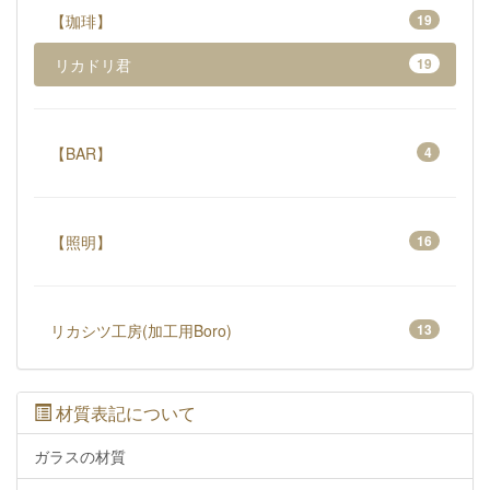
【珈琲】
19
リカドリ君
19
【BAR】
4
【照明】
16
リカシツ工房(加工用Boro)
13
材質表記について
ガラスの材質