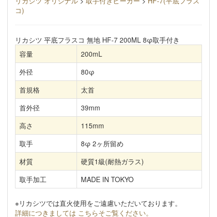
リカシツ オリジナル
>
取手付きビーカー
>
HF-7(平底フラス
コ)
リカシツ 平底フラスコ 無地 HF-7 200ML 8φ取手付き
容量
200mL
外径
80φ
首規格
太首
首外径
39mm
高さ
115mm
取手
8φ 2ヶ所留め
材質
硬質1級(耐熱ガラス)
取手加工
MADE IN TOKYO
※リカシツでは直火使用をご遠慮いただいております。
詳細につきましては こちらそご覧ください。