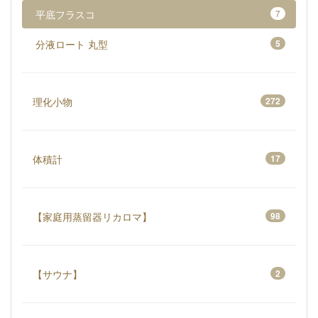
平底フラスコ
7
分液ロート 丸型
5
理化小物
272
体積計
17
【家庭用蒸留器リカロマ】
98
【サウナ】
2